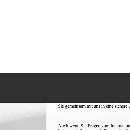
Kontakt
Ihre Ansprechpartner
Als Unternehmer aus dem mittelständis
möchten Sie von unserem branchenspezi
betriebswirtschaftlichen Leistungsang
Sie gemeinsam mit uns in eine sichere 
Auch wenn Sie Fragen zum
Internatio